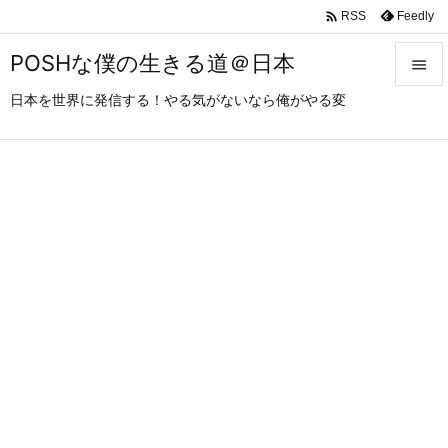

Feedly
RSS
POSHな僕の生きる道＠日本

日本を世界に発信する！やる気がないなら俺がやる変

メニュ

サイド

前へ

次へ

検索