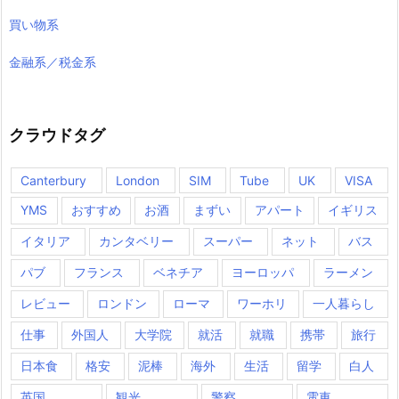
買い物系
金融系／税金系
クラウドタグ
Canterbury
London
SIM
Tube
UK
VISA
YMS
おすすめ
お酒
まずい
アパート
イギリス
イタリア
カンタベリー
スーパー
ネット
バス
パブ
フランス
ベネチア
ヨーロッパ
ラーメン
レビュー
ロンドン
ローマ
ワーホリ
一人暮らし
仕事
外国人
大学院
就活
就職
携帯
旅行
日本食
格安
泥棒
海外
生活
留学
白人
英国
観光
警察
電車