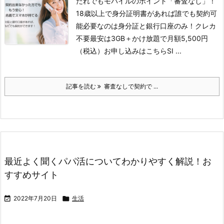
だれでもモバイルのポイント「審査なし」！
18歳以上で身分証明書があれば誰でも契約可
能
必要なのは身分証と銀行口座のみ！クレカ
不要
最安は3GB＋かけ放題で月額5,500円
（税込）
お申し込みはこちら
SI ...
記事を読む
審査なしで契約で ...
最近よく聞くパパ活についてわかりやすく解説！お
すすめサイト

2022年7月20日

生活