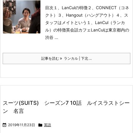
目次
１、LanCulの特徴
２、CONNECT（コネ
クト）
３、Hangout（ハングアウト）
４、ス
タッフはメイトという
１、LanCul（ランカ
ル）の特徴
英会話カフェLanCulは東京都内の
渋谷 ...
記事を読む
ランカル | 下北 ...
スーツ(SUITS) シーズン7 10話 ルイスラストシー
ン 名言

2019年11月23日

英語