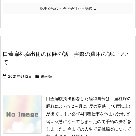
記事を読む
合同会社から株式 ...
口蓋扁桃摘出術の保険の話、実際の費用の話につい
て

2021年6月2日

未分類
口蓋扁桃摘出術をした経緯
自分は、扁桃腺の
腫れによって2ヶ月に1度の高熱（40度以上）
が出てしまい必ず4日程仕事を休まなければ
習い状態になってしまったので手術の決断を
しました。
今までの人生で扁桃腺炎になって