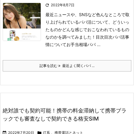

2022年8月7日
最近ニュースや、SNSなど色んなところで取
り上げられているパパ活について、どういっ
たものかどんな感じでおこなわれているもの
なのかを調べてみました！
目次
目次
パパ活事
情について
お手当相場
パパ ...
記事を読む
最近よく聞くパパ ...
絶対誰でも契約可能！携帯の料金滞納して携帯ブラ
ックでも審査なしで契約できる格安SIM

2022年7月20日

IT系
,
携帯電話とネット