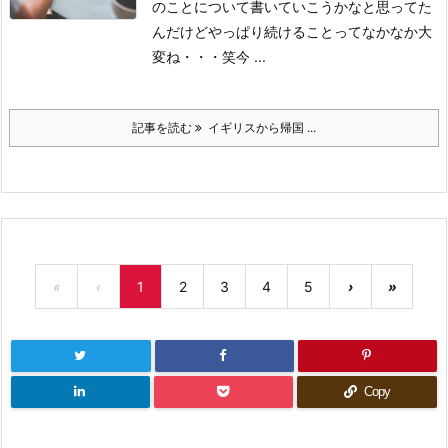
のことについて書いていこうかなと思ってた
んだけどやっぱり続けることってなかなか大
変ね・・・笑
今 ...
記事を読む
イギリスから帰国 ...
«
‹
1
2
3
4
5
›
»
Copy