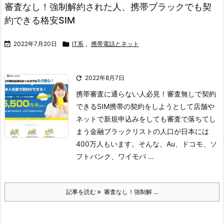
審査なし！強制解約された人、携帯ブラックでも契
約できる格安SIM

2022年7月20日

IT系
,
携帯電話とネット

2022年8月7日
携帯審査に通らない人必見！審査無しで契約
できるSIM
携帯の契約をしようとして店舗や
ネットで新規申込みをしても審査で落ちてし
まう金融ブラックリストの人口が日本には
400万人もいます。
そんな、Au、ドコモ、ソ
フトバンク、ワイモバ ...
記事を読む
審査なし！強制解 ...