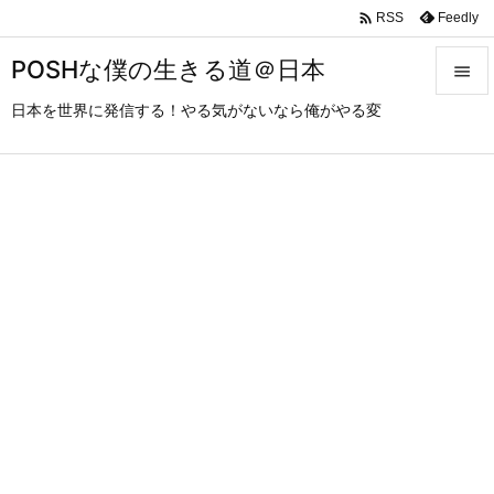

Feedly
RSS
POSHな僕の生きる道＠日本

日本を世界に発信する！やる気がないなら俺がやる変

メニュ

サイド

前へ

次へ

検索