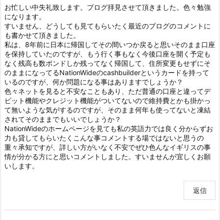
お忙しい中失礼致します。プログ拝見させて頂きました。色々勉強
になります。
すいません、どうしても見てもらいたく最近のブログのコメントに
も書かせて頂きました。
私は、8年前に日本に帰国してその間いつか戻ると思いそのまま口座
を保持していたのですが、もう行く事もなく今後口座を開く予定も
なく残高も数ポンドしか残ってなく帰国して、住所変更もせずにそ
のままになってるNationWideのcashbuilderというカードを持って
いるのですが、何か問題になる事はありますでしょうか？
色々ネットを見ると不安なこともあり、ただ普通の口座と違ってデ
ビット機能やクレジット機能がついてないので維持費とかも掛かっ
て無いような気がするのですが、そのまま何年も使ってないと凍結
されてそのままでもいいでしょうか？
NationWideのホームページを見ても私の英語力では良く分からずお
力も貸してもらいたくこんな事コメントする場ではないと思うの
重々承知ですが、詳しい方がいなく不安でぜひ色んなイギリスの事
情が分かる方にと思いコメントしました。すいませんが宜しくお願
いします。
返信