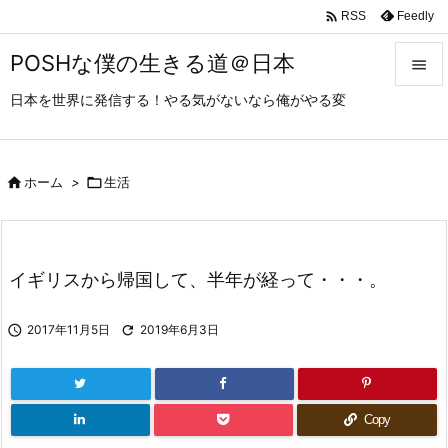

Feedly
RSS
POSHな僕の生きる道＠日本

日本を世界に発信する！やる気がないなら俺がやる変

メニュ

サイド

ホーム
>

生活

前へ

イギリスから帰国して、半年が経って・・・。
次へ


2017年11月5日

2019年6月3日
検索
Copy