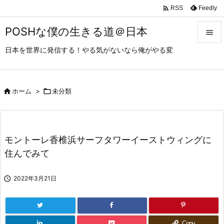

Feedly
RSS
POSHな僕の生きる道＠日本

日本を世界に発信する！やる気がないなら俺がやる変

メニュ

サイド

ホーム
>

未分類

前へ

モントーレ香椎浜サーフタワーイーストウィングに
次へ
住んでみて

検索

2022年3月21日
Copy