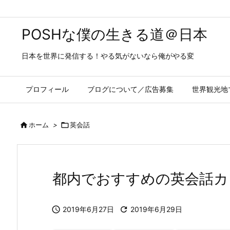
POSHな僕の生きる道＠日本
日本を世界に発信する！やる気がないなら俺がやる変
プロフィール
ブログについて／広告募集
世界観光地

ホーム
>

英会話
都内でおすすめの英会話カ

2019年6月27日

2019年6月29日