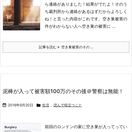
ら連絡がありました！
結果がでたよ！そのう
ち裁判所から連絡があるはずだからよろしく
ね！
と言った内容がこれです。
空き巣被害の
件がわからない人へ
空き巣の被害に ...
記事を読む
空き巣被害のその ...
泥棒が入って被害額100万のその後＠警察は無能！

2016年9月20日

生活
,
読んで役立つこと
前回のロンドンの家に空き巣が入ってってい