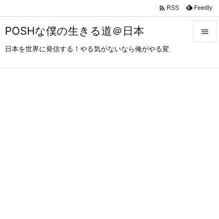

Feedly
RSS
POSHな僕の生きる道＠日本

日本を世界に発信する！やる気がないなら俺がやる変

メニュ

サイド

前へ

次へ

検索