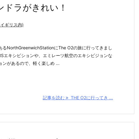
ゴンドラがきれい！
（イギリス内)
rthGreenwichStationにThe O2の旅に行ってきまし
ARSエキシビションや、エミレーツ航空のエキシビジョンな
ンがあるので、軽く楽しめ ...
記事を読む
THE O2に行ってき ...