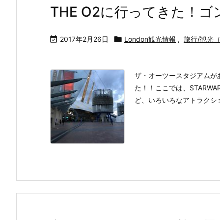
THE O2に行ってきた！

2017年2月26日

London観光情報
,
旅行/観光
ザ・オーツースタジアムがあるNo
た！！ここでは、STARW
ど、いろいろなアトラクショ