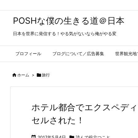
POSHな僕の生きる道＠日本
日本を世界に発信する！やる気がないなら俺がやる変
プロフィール
ブログについて／広告募集
世界観光地

ホーム
>

旅行
ホテル都合でエクスペディ
セルされた！

2017年5月4日

読んで役立つこと