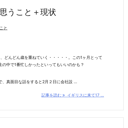
今思うこと＋現状
こと
て、どんどん歳を重ねていく・・・・・。この1ヶ月とって
生の中で1番忙しかったといってもいいのかも？
、真面目な話をすると2月２日に会社設 ...
記事を読む
イギリスに来て17 ...